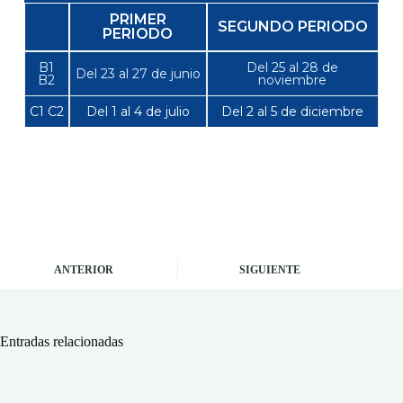
PRIMER
SEGUNDO PERIODO
PERIODO
B1
Del 25 al 28 de
Del 23 al 27 de junio
B2
noviembre
C1 C2
Del 1 al 4 de julio
Del 2 al 5 de diciembre
ANTERIOR
SIGUIENTE
Entradas relacionadas