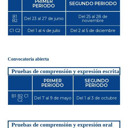
PRIMER
SEGUNDO PERIODO
PERIODO
B1
Del 25 al 28 de
Del 23 al 27 de junio
B2
noviembre
C1 C2
Del 1 al 4 de julio
Del 2 al 5 de diciembre
Convocatoria abierta
Pruebas de comprensión y expresión escrita
PRIMER
SEGUNDO
PERIODO
PERIODO
B1 B2 C1
Del 7 al 9 de mayo
Del 1 al 3 de octubre
C2
Pruebas de comprensión y expresión oral