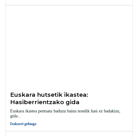
Euskara hutsetik ikastea:
Hasiberrientzako gida
Euskara ikastea pentsatu baduzu baina nondik hasi ez badakizu,
gida...
Irakurri gehiago