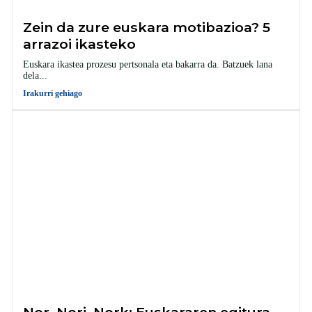
Zein da zure euskara motibazioa? 5
arrazoi ikasteko
Euskara ikastea prozesu pertsonala eta bakarra da. Batzuek lana
dela...
Irakurri gehiago