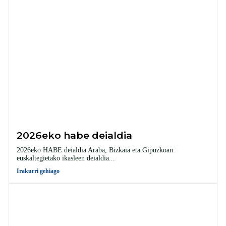
2026eko habe deialdia
2026eko HABE deialdia Araba, Bizkaia eta Gipuzkoan:
euskaltegietako ikasleen deialdia...
Irakurri gehiago