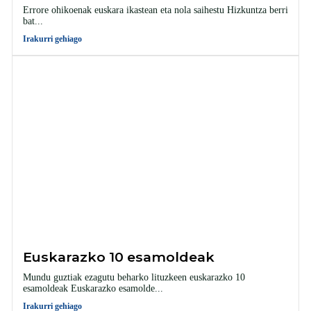
Errore ohikoenak euskara ikastean eta nola saihestu Hizkuntza berri
bat...
Irakurri gehiago
Euskarazko 10 esamoldeak
Mundu guztiak ezagutu beharko lituzkeen euskarazko 10
esamoldeak Euskarazko esamolde...
Irakurri gehiago