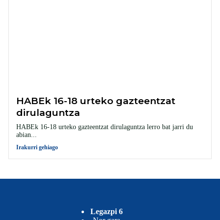
HABEk 16-18 urteko gazteentzat
dirulaguntza
HABEk 16-18 urteko gazteentzat dirulaguntza lerro bat jarri du
abian...
Irakurri gehiago
Legazpi 6