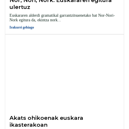
Nor, Nori, Nork: Euskararen egitura
ulertuz
Euskararen alderdi gramatikal garrantzitsuenetako bat Nor-Nori-
Nork egitura da, ekintza nork...
Irakurri gehiago
Akats ohikoenak euskara
ikasterakoan